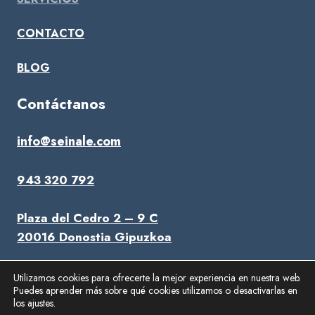
CONTACTO
BLOG
Contáctanos
info@seinale.com
943 320 792
Plaza del Cedro 2 – 9 C
20016 Donostia Gipuzkoa
Utilizamos cookies para ofrecerte la mejor experiencia en nuestra web.
Puedes aprender más sobre qué cookies utilizamos o desactivarlas en
© 2025 Seinale S.L. |
Aviso Legal
|
Política de privacidad
|
los ajustes.
Política de cookies
|
Abogado inteligencia artificial