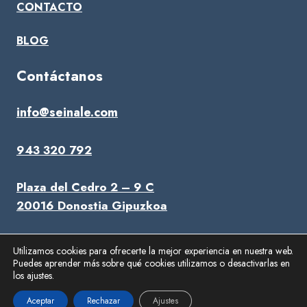
CONTACTO
BLOG
Contáctanos
info@seinale.com
943 320 792
Plaza del Cedro 2 – 9 C
20016 Donostia Gipuzkoa
Utilizamos cookies para ofrecerte la mejor experiencia en nuestra web.
Puedes aprender más sobre qué cookies utilizamos o desactivarlas en
© 2025 Seinale S.L. |
Aviso Legal
|
Política de privacidad
|
los ajustes.
Política de cookies
|
Abogado inteligencia artificial
Aceptar
Rechazar
Ajustes