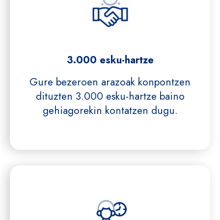
3.000 esku-hartze
Gure bezeroen arazoak konpontzen
dituzten 3.000 esku-hartze baino
gehiagorekin kontatzen dugu.