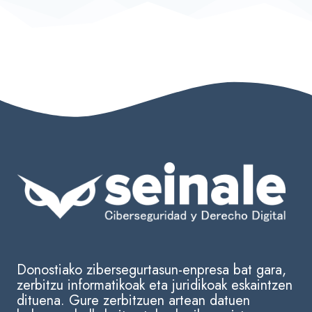
Donostiako zibersegurtasun-enpresa bat gara,
zerbitzu informatikoak eta juridikoak eskaintzen
dituena. Gure zerbitzuen artean datuen