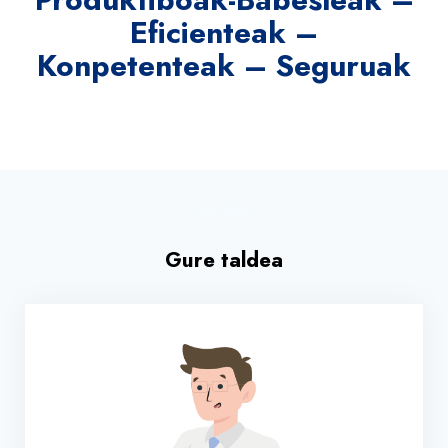
Eficienteak –
Konpetenteak – Seguruak
seinale
Gure taldea