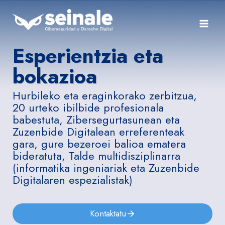
Skip
to
content
Esperientzia eta
bokazioa
Hurbileko eta eraginkorako zerbitzua,
20 urteko ibilbide profesionala
babestuta, Zibersegurtasunean eta
Zuzenbide Digitalean erreferenteak
gara, gure bezeroei balioa ematera
bideratuta, Talde multidisziplinarra
(informatika ingeniariak eta Zuzenbide
Digitalaren espezialistak)
Kontaktatu