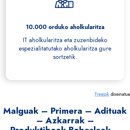
10.000 orduko aholkularitza
IT aholkularitza eta zuzenbideko
espezialitatutako aholkularitza gure
sortzetik.
Freepik
diseinatua
Malguak – Primera – Adituak
– Azkarrak –
Produktiboak-Babesleak –