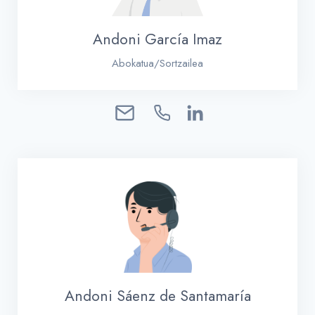
Andoni García Imaz
Abokatua/Sortzailea
Andoni Sáenz de Santamaría