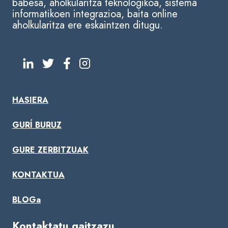
babesa, aholkularitza teknologikoa, sistema
informatikoen integrazioa, baita online
aholkularitza ere eskaintzen ditugu.
HASIERA
GURÍ BURUZ
GURE ZERBITZUAK
KONTAKTUA
BLOGa
Kontaktatu gaitzazu