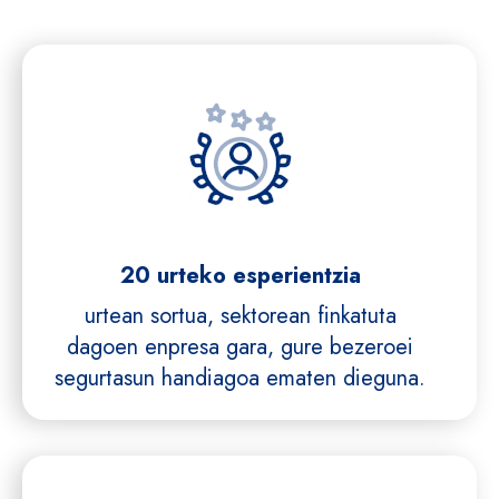
20 urteko esperientzia
urtean sortua, sektorean finkatuta
dagoen enpresa gara, gure bezeroei
segurtasun handiagoa ematen dieguna.