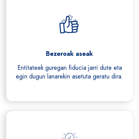
Bezeroak aseak
Entitateek guregan fiducia jarri dute eta
egin dugun lanarekin asetuta geratu dira.